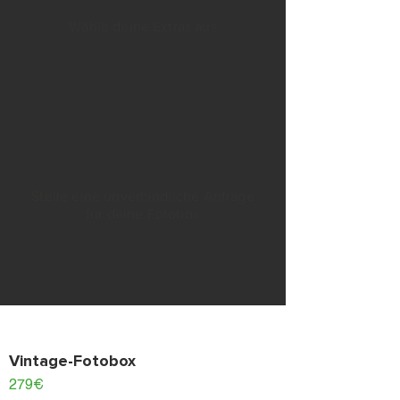
Wähle deine Extras aus
3
Stelle eine unverbindliche Anfrage
für deine Fotobox
Vintage-Fotobox
279€