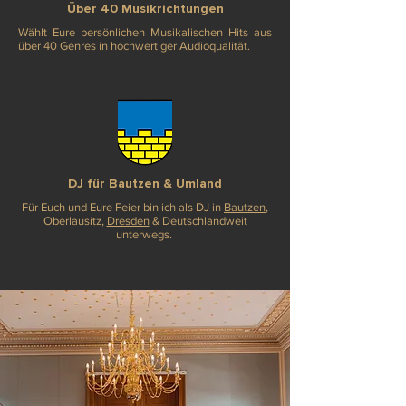
Über 40 Musikrichtungen
Wählt Eure persönlichen Musikalischen Hits aus
über 40 Genres in hochwertiger Audioqualität.
DJ für Bautzen
& Umland
Für Euch und Eure Feier bin ich als DJ in
Bautzen
,
Oberlausitz,
Dresden
& Deutschlandweit
unterwegs.