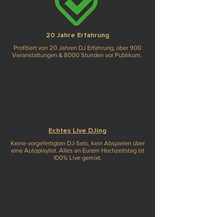
20 Jahre Erfahrung
Profitiert von 20 Jahren DJ
Erfahrung, über 900
Veranstaltungen & 8000 Stunden vor Publikum.
Echtes Live DJing
Keine vorgefertigten DJ-Sets, kein Abspielen über
eine Autoplaylist. Alles an Eurem Hochzeitstag ist
100% Live gemixt.