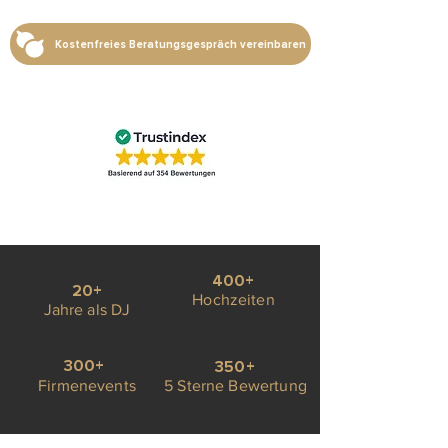
Kostenfreies Beratungsgespräch vereinbaren
400+
20+
Hochzeiten
Jahre als DJ
300+
350+
Firmenevents
5 Sterne Bewertung