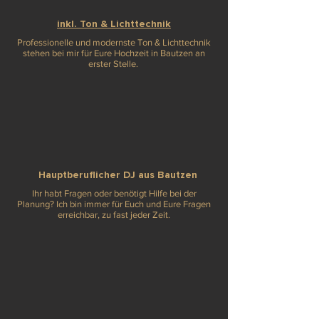
inkl. Ton & Lichttechnik
Professionelle und modernste Ton & Lichttechnik
stehen bei mir für Eure Hochzeit in Bautzen an
erster Stelle.
Hauptberuflicher
DJ aus Bautzen
Ihr habt Fragen oder benötigt Hilfe bei der
Planung? Ich bin immer für Euch und Eure Fragen
erreichbar, zu fast jeder Zeit.