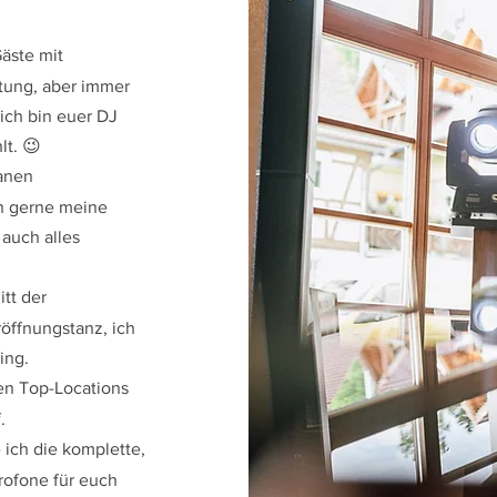
äste mit
tung, aber immer
ich bin euer DJ
lt. 😉
anen
en gerne meine
 auch alles
tt der
röffnungstanz, ich
ing.
en Top-Locations
.
 ich die komplette,
rofone für euch