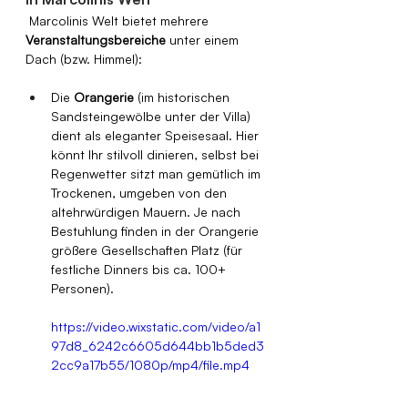
 Marcolinis Welt bietet mehrere 
Veranstaltungsbereiche
 unter einem 
Dach (bzw. Himmel):
Die 
Orangerie
 (im historischen 
Sandsteingewölbe unter der Villa) 
dient als eleganter Speisesaal. Hier 
könnt Ihr stilvoll dinieren, selbst bei 
Regenwetter sitzt man gemütlich im 
Trockenen, umgeben von den 
altehrwürdigen Mauern. Je nach 
Bestuhlung finden in der Orangerie 
größere Gesellschaften Platz (für 
festliche Dinners bis ca. 100+ 
Personen).
https://video.wixstatic.com/video/a1
97d8_6242c6605d644bb1b5ded3
2cc9a17b55/1080p/mp4/file.mp4