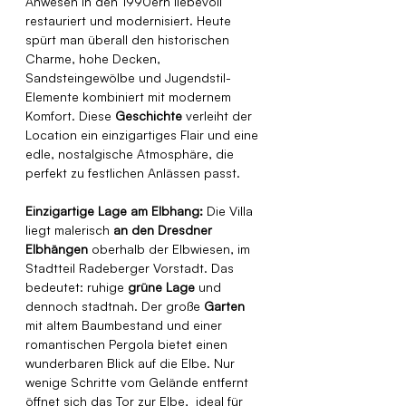
Anwesen in den 1990ern liebevoll 
restauriert und modernisiert. Heute 
spürt man überall den historischen 
Charme, hohe Decken, 
Sandsteingewölbe und Jugendstil-
Elemente kombiniert mit modernem 
Komfort. Diese 
Geschichte
 verleiht der 
Location ein einzigartiges Flair und eine 
edle, nostalgische Atmosphäre, die 
perfekt zu festlichen Anlässen passt.
Einzigartige Lage am Elbhang:
 Die Villa 
liegt malerisch 
an den Dresdner 
Elbhängen
 oberhalb der Elbwiesen, im 
Stadtteil Radeberger Vorstadt. Das 
bedeutet: ruhige 
grüne Lage
 und 
dennoch stadtnah. Der große 
Garten
mit altem Baumbestand und einer 
romantischen Pergola bietet einen 
wunderbaren Blick auf die Elbe. Nur 
wenige Schritte vom Gelände entfernt 
öffnet sich das Tor zur Elbe,  ideal für 