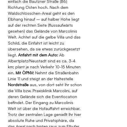
einfach die Bautzner Straße (B6) 
Richtung Osten hoch. Nach dem 
Waldschlösschen-Areal geht es den 
Elbhang hinauf – auf halber Höhe liegt 
auf der rechten Seite (flussaufwärts 
gesehen) das Gelände von Marcolinis 
Welt. Achtet auf die gelbe Villa und das 
Schild, die Einfahrt ist leicht zu 
übersehen, da sie etwas zurückgesetzt 
liegt. 
Anfahrt mit dem Auto:
 Ab 
Albertplatz/Neustadt sind es ca. 3-4 
km; plant je nach Verkehr 10-15 Minuten 
ein. 
Mit ÖPNV:
 Nehmt die Straßenbahn 
Linie 11 und steigt an der Haltestelle 
Nordstraße
 aus, von dort seht Ihr schon 
die Villa bzw. Praxisklinik Marcolini, auf 
deren Gelände sich die Eventlocation 
befindet. Der Eingang zu Marcolinis 
Welt ist über die Hofauffahrt erreichbar. 
Trotz der zentralen Lage genießt Ihr hier 
absolute Ruhe und Privatsphäre, da 
das Areal nach hinten raus zum Elbufer 