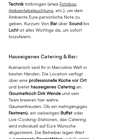
Technik
 mitbringen (etwa 
Fotobox
, 
Ambientebeleuchtung
, etc.), um dem 
Ambiente Eure persönliche Note zu 
geben. Kurzum: Von 
Bar
 über 
Sound
 bis 
Licht
 ist alles Wichtige da, um sofort 
loszufeiern.
Hauseigenes Catering & Bar:
Kulinarisch seid Ihr in Marcolinis Welt in 
besten Händen. Die Location verfügt 
über eine 
professionelle Küche vor Ort
und bietet 
hauseigenes Catering
 an. 
Gourmetkoch Dirk Wende
 und sein 
Team kreieren hier wahre 
Gaumenfreuden. Ob ein mehrgängiges 
Festmenü
, ein vielseitiges 
Buffet
 oder 
Live-Cooking-Stationen, das Catering 
wird individuell auf Eure Wünsche 
abgestimmt. Die Betreiber legen Wert 
auf 
regionale Spezialitäten
 und Qualität 