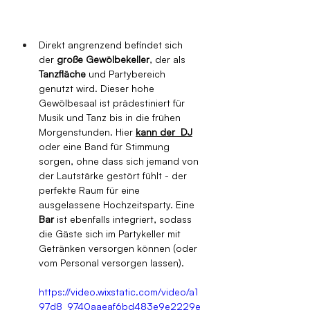
Direkt angrenzend befindet sich 
der 
große Gewölbekeller
, der als 
Tanzfläche
 und Partybereich 
genutzt wird. Dieser hohe 
Gewölbesaal ist prädestiniert für 
Musik und Tanz bis in die frühen 
Morgenstunden. Hier 
kann der  DJ
oder eine Band für Stimmung 
sorgen, ohne dass sich jemand von 
der Lautstärke gestört fühlt - der 
perfekte Raum für eine 
ausgelassene Hochzeitsparty. Eine 
Bar
 ist ebenfalls integriert, sodass 
die Gäste sich im Partykeller mit 
Getränken versorgen können (oder 
vom Personal versorgen lassen).
https://video.wixstatic.com/video/a1
97d8_9740aaeaf6bd483e9e2229e