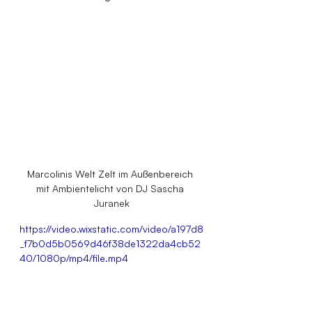
Marcolinis Welt Zelt im Außenbereich 
mit Ambientelicht von DJ Sascha 
Juranek
https://video.wixstatic.com/video/a197d8
_f7b0d5b0569d46f38de1322da4cb52
40/1080p/mp4/file.mp4