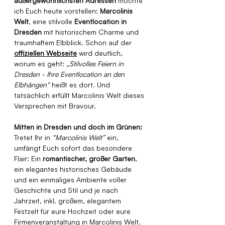
außergewöhnlichsten Adressen
 möchte 
ich Euch heute vorstellen: 
Marcolinis 
Welt
, eine stilvolle 
Eventlocation in 
Dresden
 mit historischem Charme und 
traumhaftem Elbblick. Schon auf der 
offiziellen Webseite
 wird deutlich, 
worum es geht: 
„Stilvolles Feiern in 
Dresden - Ihre Eventlocation an den 
Elbhängen“
 heißt es dort. Und 
tatsächlich erfüllt Marcolinis Welt dieses 
Versprechen mit Bravour.
Mitten in Dresden und doch im Grünen:
Tretet Ihr in 
“Marcolinis Welt”
 ein, 
umfängt Euch sofort das besondere 
Flair: Ein 
romantischer, großer Garten
, 
ein elegantes historisches Gebäude 
und ein einmaliges Ambiente voller 
Geschichte und Stil und je nach 
Jahrzeit, inkl. großem, elegantem 
Festzelt für eure Hochzeit oder eure 
Firmenveranstaltung in Marcolinis Welt. 