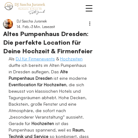
DJ Sascha Juranek
14. Feb.
3 Min. Lesezeit
Altes Pumpenhaus Dresden:
Die perfekte Location für
Deine Hochzeit & Firmenfeier
Als 
DJ für Firmenevents
 & 
Hochzeiten
durfte ich bereits im Alten Pumpenhaus 
in Dresden auflegen. Das 
Alte 
Pumpenhaus Dresden
 ist eine moderne 
Eventlocation für Hochzeiten
, die sich 
bewusst von klassischen Hotels und 
Tagungsräumen abhebt. Hohe Decken, 
Backstein, große Fenster und eine 
Atmosphäre, die sofort nach 
„besonderer Veranstaltung“ aussieht. 
Gerade für 
Hochzeiten
 ist das 
Pumpenhaus spannend, weil es 
Raum, 
Technik und Service
 so kombiniert, dass 