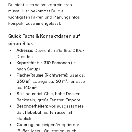
Du nicht alles selbst koordinieren 
musst. Hier bekommst Du die 
wichtigsten Fakten und Planungsinfos 
kompakt zusammengefasst.
Quick Facts & Kontaktdaten auf 
einen Blick
Adresse:
 Devrientstraße 18b, 01067 
Dresden
Kapazität:
 bis 
310 Personen
 (je 
nach Setup)
Fläche/Räume (Richtwerte):
 Saal ca. 
230 m²
, Lounge ca. 
60 m²
, Terrasse 
ca. 
140 m²
Stil:
 Industrial-Chic, hohe Decken, 
Backstein, große Fenster, Empore
Besonderheiten:
 voll ausgestattete 
Bar, Hebebühne, Terrasse mit 
Elbblick
Catering:
 hauseigen/integrierbar 
(Buffet, Menü, Grillstation; auch 