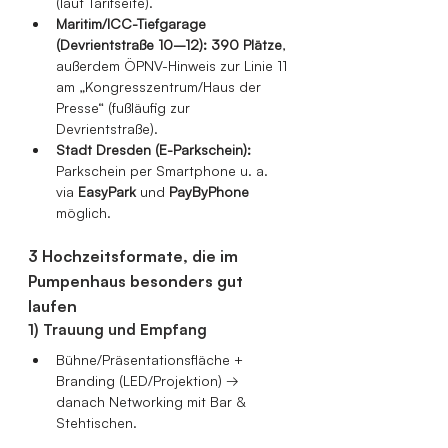
(laut Tarifseite).
Maritim/ICC-Tiefgarage 
(Devrientstraße 10–12):
390 Plätze
, 
außerdem ÖPNV-Hinweis zur Linie 11 
am „Kongresszentrum/Haus der 
Presse“ (fußläufig zur 
Devrientstraße).
Stadt Dresden (E-Parkschein):
Parkschein per Smartphone u. a. 
via 
EasyPark
 und 
PayByPhone
möglich.
3 Hochzeitsformate, die im 
Pumpenhaus besonders gut 
laufen
1) Trauung und Empfang
Bühne/Präsentationsfläche + 
Branding (LED/Projektion) → 
danach Networking mit Bar & 
Stehtischen.